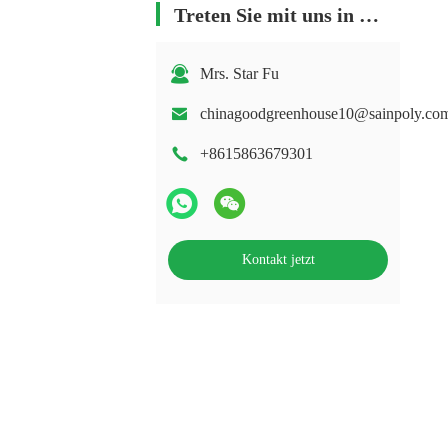
Treten Sie mit uns in Verbindung
Mrs. Star Fu
chinagoodgreenhouse10@sainpoly.co
+8615863679301
Kontakt jetzt