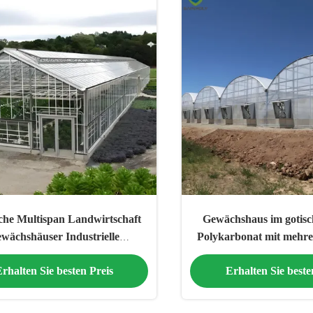
che Multispan Landwirtschaft
Gewächshaus im gotisch
wächshäuser Industrielle
Polykarbonat mit mehr
torianische Gewächshäuser
rhalten Sie besten Preis
Erhalten Sie beste