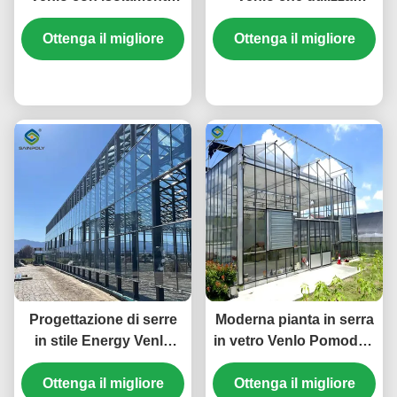
energetico e
materiali energetici e
regolazione climatica
Ottenga il migliore
Ottenga il migliore
sistemi energetici
automatizzata per
rinnovabili a sostegno
coltivazioni tutto l'anno
prezzo
di iniziative di
prezzo
agricoltura verde
Progettazione di serre
Moderna pianta in serra
in stile Energy Venlo
in vetro Venlo Pomodori
adatta alla produzione
Cetrioli Alta resistenza
agricola su larga scala
Ottenga il migliore
Ottenga il migliore
al vento