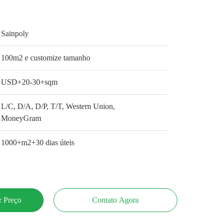
Sainpoly
100m2 e customize tamanho
USD+20-30+sqm
L/C, D/A, D/P, T/T, Western Union,
MoneyGram
1000+m2+30 dias úteis
 Preço
Contato Agora