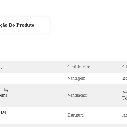
ição Do Produto
g.
Certificação:
C
Vantagem:
Bo
nto, 
Ve
ema 
Ventilação:
Te
 De 
Estrutura:
Aç