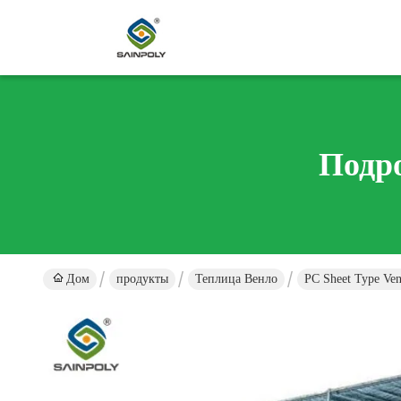
Подр
Дом
продукты
Теплица Венло
PC Sheet Type V