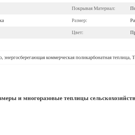
Покрывая Материал:
П
ка
Размер:
Ра
Цвет:
П
o
, 
энергосберегающая коммерческая поликарбонатная теплица
, 
Т
змеры и многоразовые теплицы сельскохозяйств