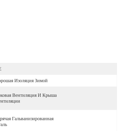
E
орошая Изоляция Зимой
ковая Вентиляция И Крыша 
ентиляции
рячая Гальванизированная 
аль