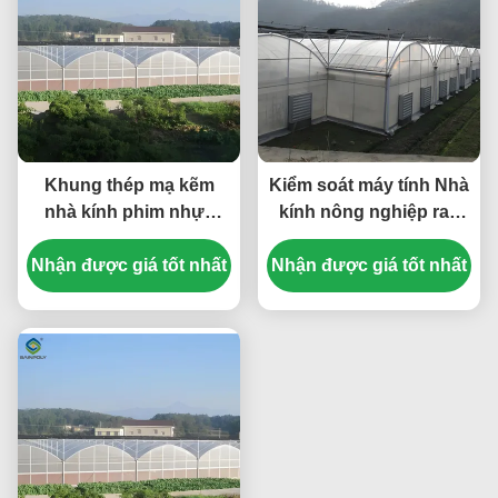
Khung thép mạ kẽm
Kiểm soát máy tính Nhà
nhà kính phim nhựa
kính nông nghiệp rau
kinh tế lớn cho tăng
trồng nhà kính có thể
Nhận được giá tốt nhất
trưởng tối ưu
Nhận được giá tốt nhất
tùy chỉnh kích thước