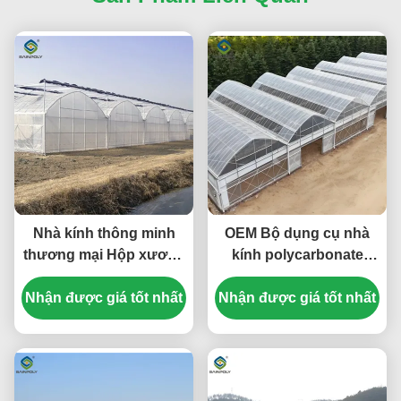
Nhà kính thông minh
OEM Bộ dụng cụ nhà
thương mại Hộp xương
kính polycarbonate
liên tục Nhà kính rau
thương mại Single
Nhận được giá tốt nhất
Nhận được giá tốt nhất
Span Nhà kính trồng
rau