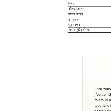
দৈর্ঘ্য
কাঁধের উচ্চতা
ছাদের উচ্চতা
বায়ু লোড
তুষার লোড
সর্বোচ্চ বৃষ্টির পরিমাণ