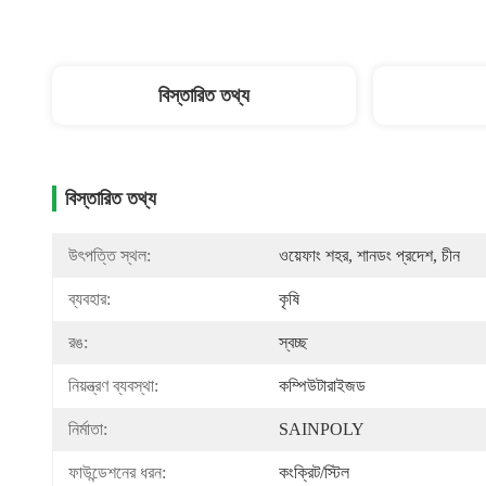
বিস্তারিত তথ্য
বিস্তারিত তথ্য
উৎপত্তি স্থল:
ওয়েফাং শহর, শানডং প্রদেশ, চীন
ব্যবহার:
কৃষি
রঙ:
স্বচ্ছ
নিয়ন্ত্রণ ব্যবস্থা:
কম্পিউটারাইজড
নির্মাতা:
SAINPOLY
ফাউন্ডেশনের ধরন:
কংক্রিট/স্টিল