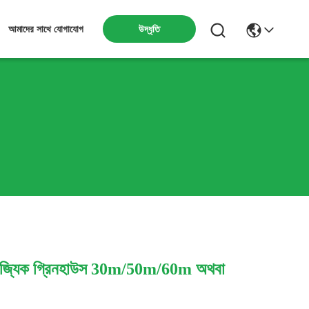
উদ্ধৃতি
আমাদের সাথে যোগাযোগ
 বাণিজ্যিক গ্রিনহাউস 30m/50m/60m অথবা