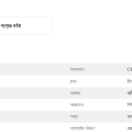
পণ্যের বর্ণনা
সাক্ষ্যদান:
C
বন্দর:
চিং
প্রকার:
মাল
আচ্ছাদন:
পিই
লম্বা:
কা
প্যাকেজিং বিবরণ:
ধা