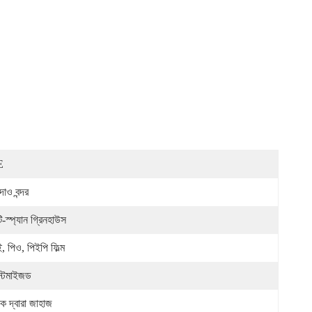
E
দাও বন্দর
্টি-স্প্যান গ্রিনহাউস
, পিও, পিইপি ফিল্ম
স্টমাইজড
রক দ্বারা জাহাজ