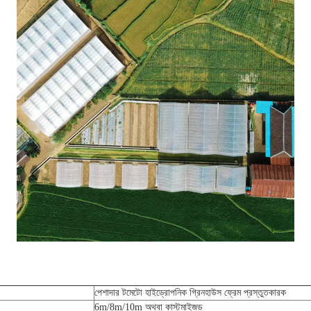
পেশাদার টমেটো হাইড্রোপনিক গ্রিনহাউস ফ্রেম প্রস্তুতকারক
6m/8m/10m অথবা কাস্টমাইজড