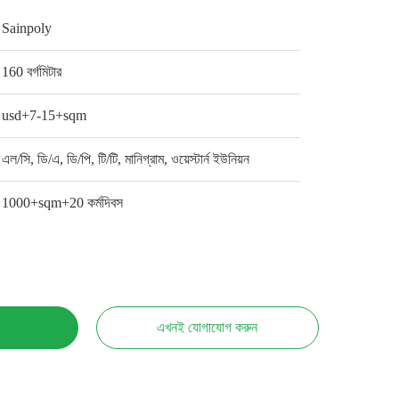
Sainpoly
160 বর্গমিটার
usd+7-15+sqm
এল/সি, ডি/এ, ডি/পি, টি/টি, মানিগ্রাম, ওয়েস্টার্ন ইউনিয়ন
1000+sqm+20 কর্মদিবস
এখনই যোগাযোগ করুন