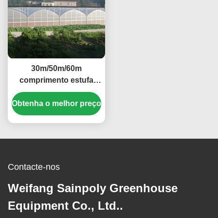
30m/50m/60m
comprimento estufa
multi-espans planta de
Obtenha o melhor preço
vegetais estufa de
película de plástico
Contacte-nos
Weifang Sainpoly Greenhouse
Equipment Co., Ltd..