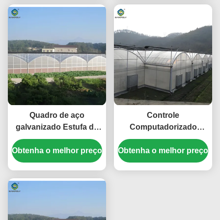
Quadro de aço
Controle
galvanizado Estufa de
Computadorizado
película de plástico
Estufas Agropecuárias
Obtenha o melhor preço
econômica para
Obtenha o melhor preço
Vegetais Estufas de
crescimento óptimo
cultivo Tamanho
personalizável