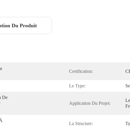
ption Du Produit
u 
Certification:
C
Le Type:
Se
 De 
Le
 
Application Du Projet:
Fr
À 
La Structure:
Ty