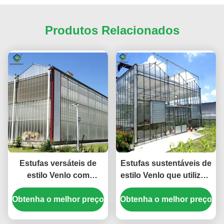
Produtos Relacionados
Estufas versáteis de
Estufas sustentáveis de
estilo Venlo com
estilo Venlo que utilizam
isolamento energético e
materiais energéticos e
Obtenha o melhor preço
regulação climática
Obtenha o melhor preço
sistemas de energia
automatizada para
renovável que apoiam
cultivo durante todo o
iniciativas de