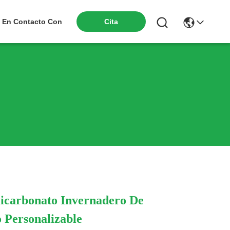
Cita
 En Contacto Con
olicarbonato Invernadero De
 Personalizable