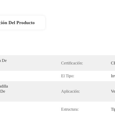
ción Del Producto
 De 
Certificación:
C
El Tipo:
In
illa 
 De 
Aplicación:
Ve
Estructura:
Ti