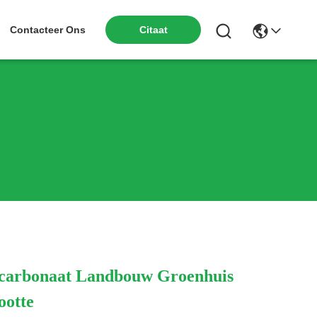
Citaat
Contacteer Ons
lycarbonaat Landbouw Groenhuis
ootte