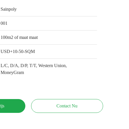
Sainpoly
001
100m2 of maat maat
USD+10-50-SQM
L/C, D/A, D/P, T/T, Western Union,
MoneyGram
ijs
Contact Nu