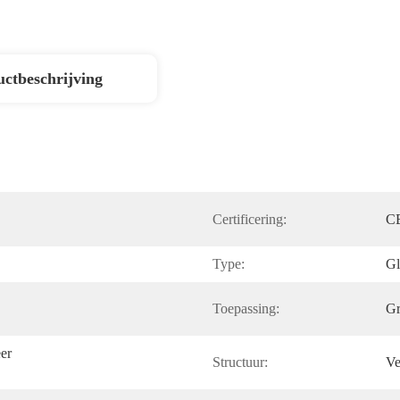
ctbeschrijving
Certificering:
C
Type:
Gl
Toepassing:
Gr
r 
Structuur:
Ve