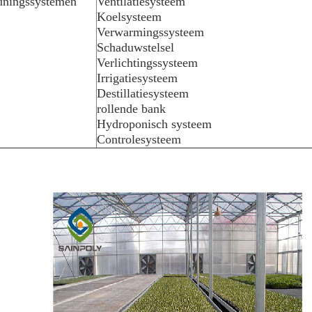
uningssystemen
Ventilatiesysteem
Koelsysteem
Verwarmingssysteem
Schaduwstelsel
Verlichtingssysteem
Irrigatiesysteem
Destillatiesysteem
rollende bank
Hydroponisch systeem
Controlesysteem