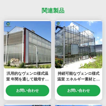
関連製品
汎用的なヴェンロ様式温
持続可能なヴェンロ様式
室 年間を通して栽培する
温室 エネルギー素材と再
ためのエネルギー隔離と
生可能エネルギーシステ
自動化気候規制
お問い合わせ
ムを利用するグリーン農
お問い合わせ
業イニシアチブを支援す
る