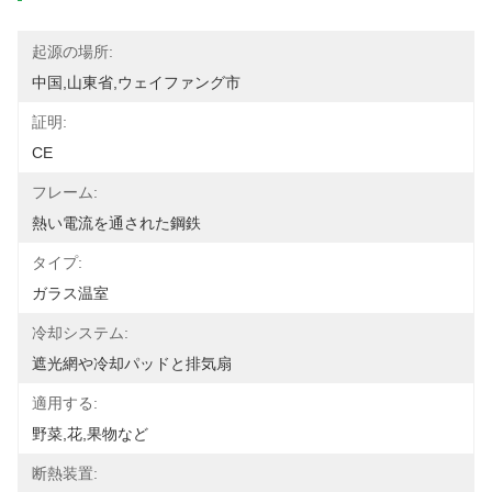
起源の場所:
中国,山東省,ウェイファング市
証明:
CE
フレーム:
熱い電流を通された鋼鉄
タイプ:
ガラス温室
冷却システム:
遮光網や冷却パッドと排気扇
適用する:
野菜,花,果物など
断熱装置: