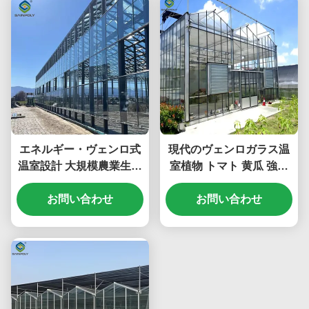
エネルギー・ヴェンロ式
現代のヴェンロガラス温
温室設計 大規模農業生産
室植物 トマト 黄瓜 強い
に適した 植物の成長条件
風力抵抗力
を向上させる
お問い合わせ
お問い合わせ