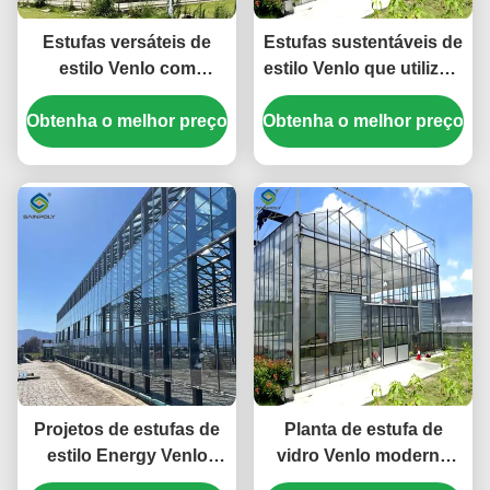
Estufas versáteis de
Estufas sustentáveis de
estilo Venlo com
estilo Venlo que utilizam
isolamento energético e
materiais energéticos e
Obtenha o melhor preço
regulação climática
Obtenha o melhor preço
sistemas de energia
automatizada para
renovável que apoiam
cultivo durante todo o
iniciativas de
ano
agricultura verde
Projetos de estufas de
Planta de estufa de
estilo Energy Venlo
vidro Venlo moderna
adequados para a
Tomate Pepinos Alta