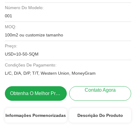
Número Do Modelo:
001
MOQ:
100m2 ou customize tamanho
Preço:
USD+10-50-SQM
Condições De Pagamento:
L/C, D/A, D/P, T/T, Western Union, MoneyGram
Contato Agora
Obtenha O Melhor Preço
Informações Pormenorizadas
Descrição Do Produto