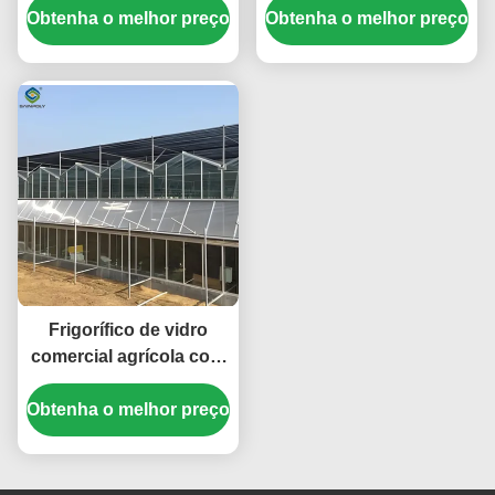
Obtenha o melhor preço
produção agrícola em
Obtenha o melhor preço
resistência ao vento
larga escala que
melhorem as condições
de crescimento das
plantas
Frigorífico de vidro
comercial agrícola com
sistema hidropónico
Obtenha o melhor preço
largura 9,6 m