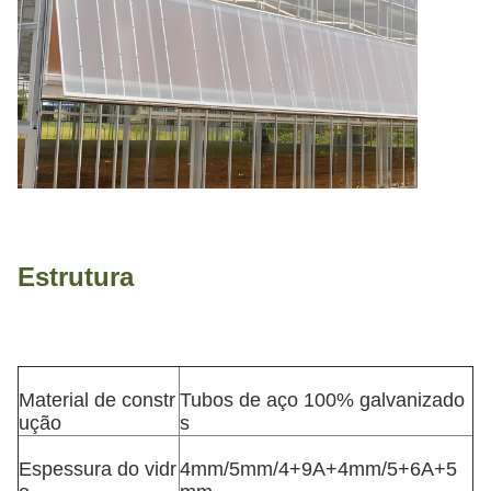
Estrutura
Material de constr
Tubos de aço 100% galvanizado
ução
s
Espessura do vidr
4mm/5mm/4+9A+4mm/5+6A+5