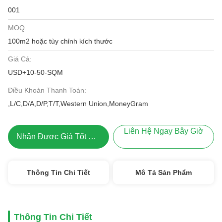
001
MOQ:
100m2 hoặc tùy chỉnh kích thước
Giá Cả:
USD+10-50-SQM
Điều Khoản Thanh Toán:
,L/C,D/A,D/P,T/T,Western Union,MoneyGram
Liên Hệ Ngay Bây Giờ
Nhận Được Giá Tốt Nhất
Thông Tin Chi Tiết
Mô Tả Sản Phẩm
Thông Tin Chi Tiết