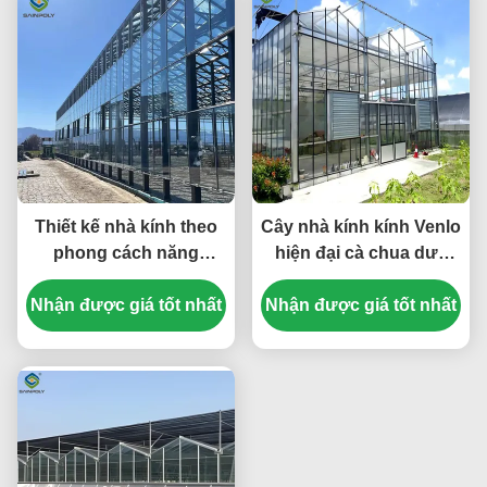
Thiết kế nhà kính theo
Cây nhà kính kính Venlo
phong cách năng
hiện đại cà chua dưa
lượng Venlo phù hợp
chuột chống gió cao
Nhận được giá tốt nhất
với sản xuất nông
Nhận được giá tốt nhất
nghiệp quy mô lớn cải
thiện điều kiện phát
triển thực vật