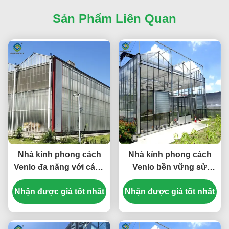
Sản Phẩm Liên Quan
Nhà kính phong cách
Nhà kính phong cách
Venlo đa năng với cách
Venlo bền vững sử
điện năng lượng và
dụng vật liệu năng
Nhận được giá tốt nhất
điều chỉnh khí hậu tự
lượng và hệ thống năng
Nhận được giá tốt nhất
động cho việc trồng trọt
lượng tái tạo hỗ trợ các
quanh năm
sáng kiến nông nghiệp
xanh