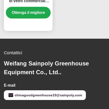
di vetro commerciale
Larghezza 9,6 m Con
sistema idroponico
Ottenga il migliore
prezzo
Contattici
Weifang Sainpoly Greenhouse
Equipment Co., Ltd..
E-mail
chinagoodgreenhouse10@sainpoly.com