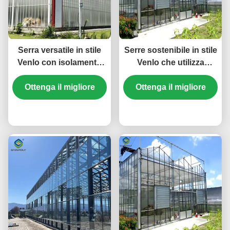
Serra versatile in stile
Serre sostenibile in stile
Venlo con isolamento
Venlo che utilizza
energetico e
materiali energetici e
regolazione climatica
Ottenga il migliore
Ottenga il migliore
sistemi energetici
automatizzata per
rinnovabili a sostegno
coltivazioni tutto l'anno
prezzo
di iniziative di
prezzo
agricoltura verde