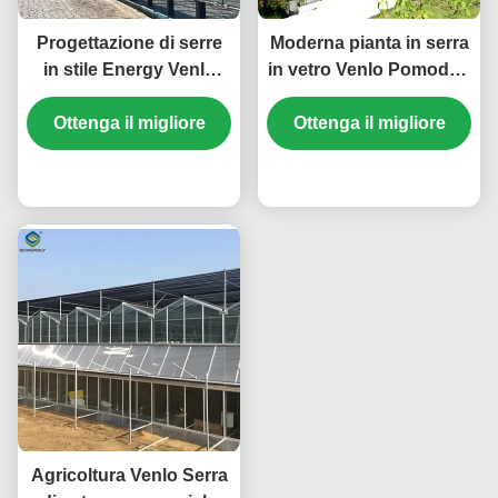
Progettazione di serre
Moderna pianta in serra
in stile Energy Venlo
in vetro Venlo Pomodori
adatta alla produzione
Cetrioli Alta resistenza
agricola su larga scala
Ottenga il migliore
Ottenga il migliore
al vento
che migliora le
condizioni di crescita
prezzo
prezzo
delle piante
Agricoltura Venlo Serra