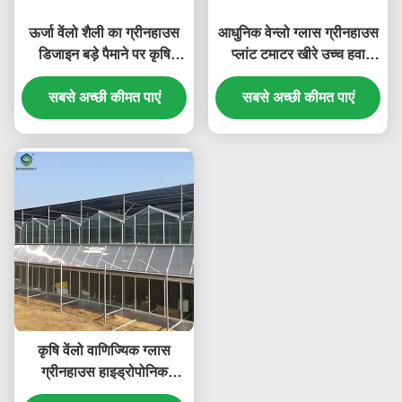
ऊर्जा वेंलो शैली का ग्रीनहाउस
आधुनिक वेन्लो ग्लास ग्रीनहाउस
डिजाइन बड़े पैमाने पर कृषि
प्लांट टमाटर खीरे उच्च हवा
उत्पादन के लिए उपयुक्त है जो
प्रतिरोध
पौधों के विकास की स्थिति में
सबसे अच्छी कीमत पाएं
सबसे अच्छी कीमत पाएं
सुधार करता है
कृषि वेंलो वाणिज्यिक ग्लास
ग्रीनहाउस हाइड्रोपोनिक
प्रणाली के साथ चौड़ाई 9.6