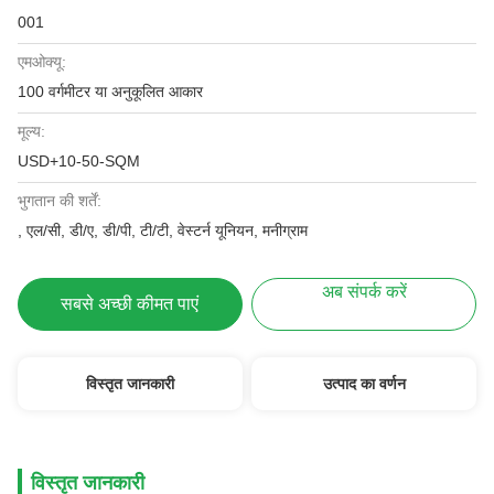
001
एमओक्यू:
100 वर्गमीटर या अनुकूलित आकार
मूल्य:
USD+10-50-SQM
भुगतान की शर्तें:
, एल/सी, डी/ए, डी/पी, टी/टी, वेस्टर्न यूनियन, मनीग्राम
अब संपर्क करें
सबसे अच्छी कीमत पाएं
विस्तृत जानकारी
उत्पाद का वर्णन
विस्तृत जानकारी