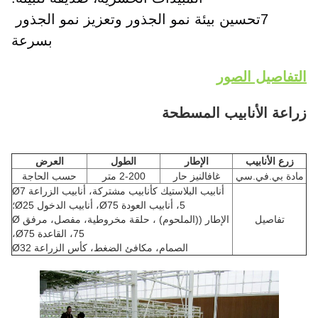
7تحسين بيئة نمو الجذور وتعزيز نمو الجذور 
بسرعة
التفاصيل الصور
زراعة الأنابيب المسطحة
زرع الأنابيب
الإطار
الطول
العرض
مادة بي.في.سي
غافالنيز حار
2-200 متر
حسب الحاجة
أنابيب البلاستيك كأنابيب مشتركة، أنابيب الزراعة Ø7
5، أنابيب العودة Ø75، أنابيب الدخول Ø25؛
تفاصيل
الإطار ((الملحوم) ، حلقة مخروطية، مفصل، مرفق Ø
75، القاعدة Ø75،
الصمام، مكافئ الضغط، كأس الزراعة Ø32