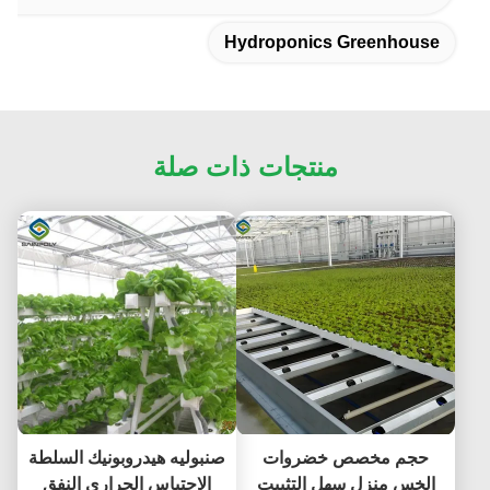
Hydroponics Greenhouse
منتجات ذات صلة
حجم مخصص خضروات
صنبوليه هيدروبونيك السلطة
الخس منزل سهل التثبيت
الاحتباس الحراري النفق