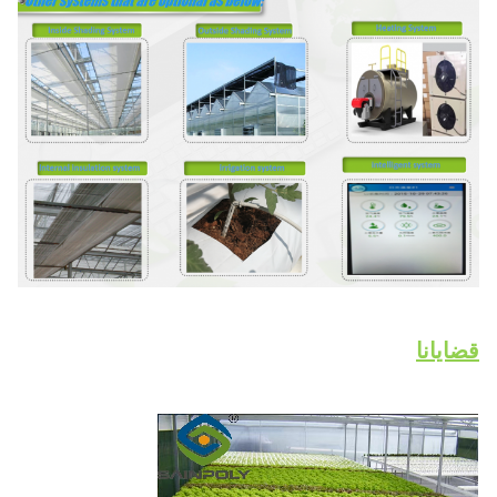
قضايانا