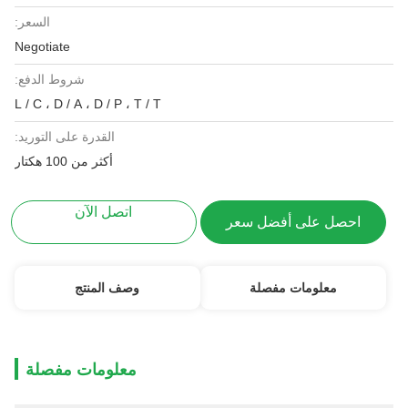
السعر:
Negotiate
شروط الدفع:
L / C ، D / A ، D / P ، T / T
القدرة على التوريد:
أكثر من 100 هكتار
اتصل الآن
احصل على أفضل سعر
معلومات مفصلة
وصف المنتج
معلومات مفصلة