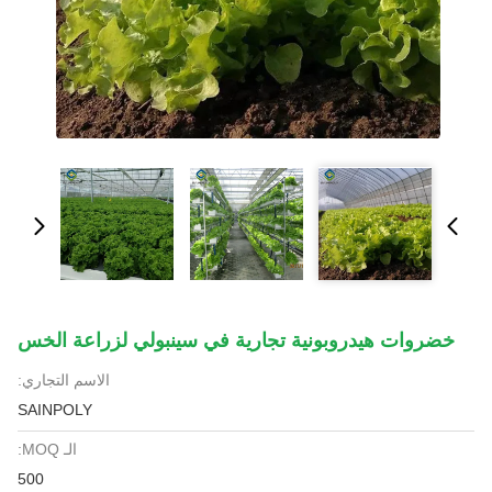
خضروات هيدروبونية تجارية في سينبولي لزراعة الخس
الاسم التجاري:
SAINPOLY
الـ MOQ:
500