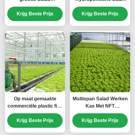
Groenhuis
Groenhuis Tunnel
Gemakkelijke installatie
Krijg Beste Prijs
Groenhuis Op maat
Krijg Beste Prijs
met schuif /
schommeldeur
Op maat gemaakte
Multispan Salad Werken
commerciële plastic film
Kas Met NFT
kas voor de teelt van sla
Hydroponic Groei
Krijg Beste Prijs
Krijg Beste Prijs
Systemen