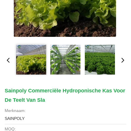
Sainpoly Commerciële Hydroponische Kas Voor
De Teelt Van Sla
Merknaam:
SAINPOLY
MOQ: