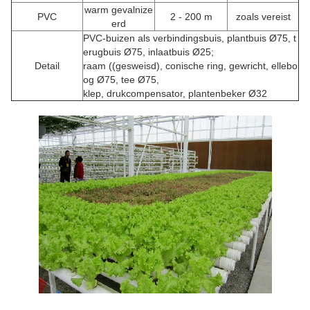
warm gevalnize
PVC
2 - 200 m
zoals vereist
erd
PVC-buizen als verbindingsbuis, plantbuis Ø75, t
erugbuis Ø75, inlaatbuis Ø25;
Detail
raam ((gesweisd), conische ring, gewricht, ellebo
og Ø75, tee Ø75,
klep, drukcompensator, plantenbeker Ø32