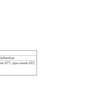
i kebutuhan
ian Ø75, pipa masuk Ø25;