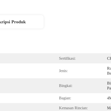
kripsi Produk
Sertifikasi:
C
Ru
Jenis:
Be
Bi
Bingkai:
Pa
Bagian:
4
Kemasan Rincian:
Ma