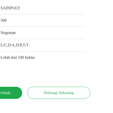
SAINPOLY
500
Negotiate
L/C,D/A,D/P,T/T
Lebih dari 100 hektar
erbaik
Hubungi Sekarang