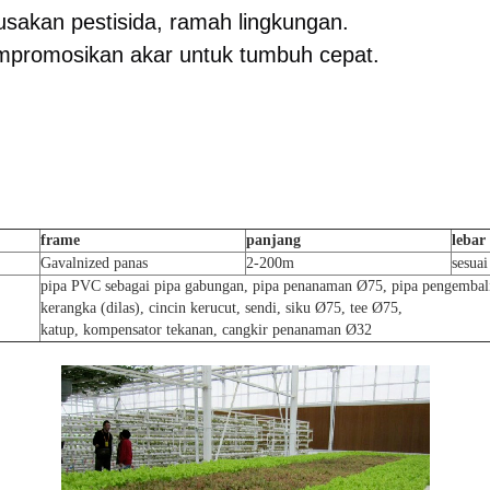
usakan pestisida, ramah lingkungan.
mpromosikan akar untuk tumbuh cepat.
frame
panjang
lebar
Gavalnized panas
2-200m
sesua
pipa PVC sebagai pipa gabungan, pipa penanaman Ø75, pipa pengembal
kerangka (dilas), cincin kerucut, sendi, siku Ø75, tee Ø75,
katup, kompensator tekanan, cangkir penanaman Ø32