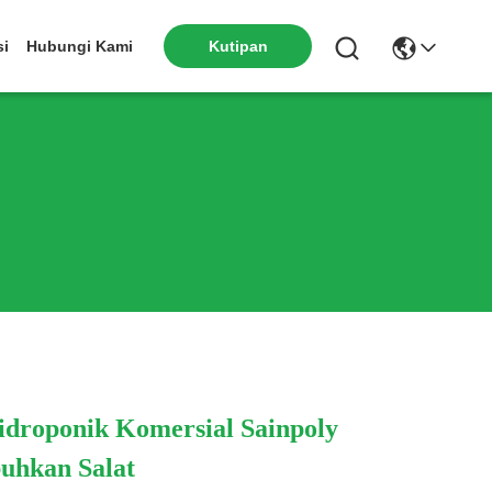
Kutipan
si
Hubungi Kami
droponik Komersial Sainpoly
hkan Salat