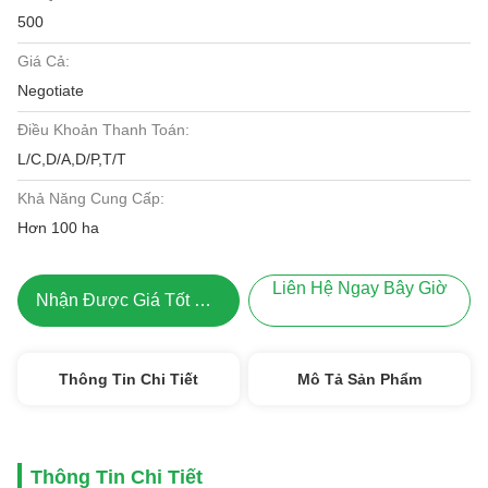
500
Giá Cả:
Negotiate
Điều Khoản Thanh Toán:
L/C,D/A,D/P,T/T
Khả Năng Cung Cấp:
Hơn 100 ha
Liên Hệ Ngay Bây Giờ
Nhận Được Giá Tốt Nhất
Thông Tin Chi Tiết
Mô Tả Sản Phẩm
Thông Tin Chi Tiết