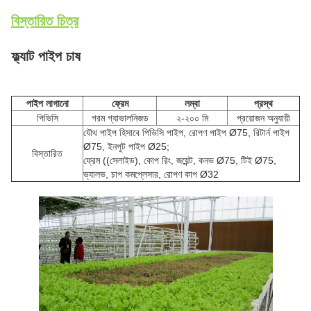
বিস্তারিত চিত্র
ফ্ল্যাট পাইপ চাষ
পাইপ লাগানো
ফ্রেম
লম্বা
প্রস্থ
পিভিসি
গরম গ্যাভালনিজড
২-২০০ মি
প্রয়োজন অনুযায়ী
যৌথ পাইপ হিসাবে পিভিসি পাইপ, রোপণ পাইপ Ø75, রিটার্ন পাইপ
Ø75, ইনপুট পাইপ Ø25;
বিস্তারিত
ফ্রেম ((সেলাইড), কোপ রিং, জয়েন্ট, কনভ Ø75, টিই Ø75,
ভ্যালভ, চাপ কমপ্লেসার, রোপণ কাপ Ø32