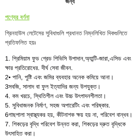
জন্য
পণ্যের বর্ণনা
গ্রিনহাউস লেটেসের সুবিধাগুলি প্রধানত নিম্নলিখিত দিকগুলিতে
প্রতিফলিত হয়ঃ
1. প্রিমিয়াম ফুড গ্রেড পিভিসি উপাদান,অ্যান্টি-জারা,এসিড এবং 
ক্ষার প্রতিরোধের. দীর্ঘ সেবা জীবন.
2• পানি, পুষ্টি এবং জমির ব্যবহার অনেক কমিয়ে আনা।
3সবজি, সালাদ বা ফুল ইত্যাদির জন্য উপযুক্ত।
4. কম খরচে, স্থিতিশীল এবং উচ্চ উৎপাদনশীলতা।
5. সুবিধাজনক নির্মাণ, সহজ অপারেটিং এবং পরিষ্কার.
6গাছপালা স্বাস্থ্যকর হয়, কীটনাশক ক্ষয় হয় না, পরিবেশ বান্ধব।
7. শিকড়ের বৃদ্ধি পরিবেশ উন্নত করা, শিকড়ের দ্রুত বৃদ্ধিকে 
উৎসাহিত করা।