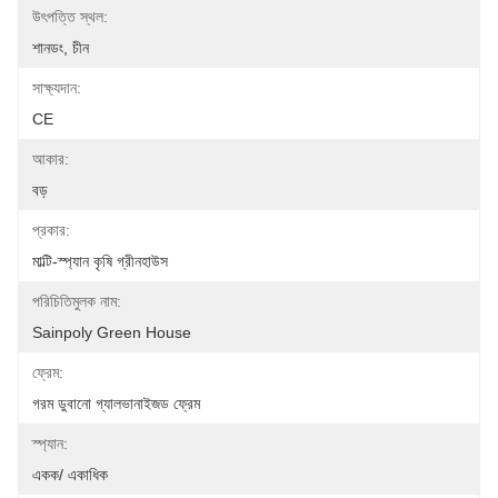
উৎপত্তি স্থল:
শানডং, চীন
সাক্ষ্যদান:
CE
আকার:
বড়
প্রকার:
মাল্টি-স্প্যান কৃষি গ্রীনহাউস
পরিচিতিমুলক নাম:
Sainpoly Green House
ফ্রেম:
গরম ডুবানো গ্যালভানাইজড ফ্রেম
স্প্যান:
একক/ একাধিক