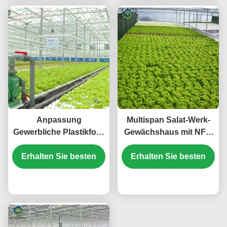
Anpassung
Multispan Salat-Werk-
Gewerbliche Plastikfolie
Gewächshaus mit NFT-
Gewächshaus für den
Hydroponischen
Erhalten Sie besten
Salatpflanzen
Erhalten Sie besten
Anbausystemen
Preis
Preis