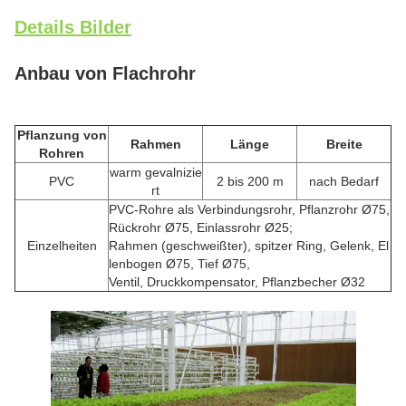
Details Bilder
Anbau von Flachrohr
Pflanzung von
Rahmen
Länge
Breite
Rohren
warm gevalnizie
PVC
2 bis 200 m
nach Bedarf
rt
PVC-Rohre als Verbindungsrohr, Pflanzrohr Ø75,
Rückrohr Ø75, Einlassrohr Ø25;
Einzelheiten
Rahmen (geschweißter), spitzer Ring, Gelenk, El
lenbogen Ø75, Tief Ø75,
Ventil, Druckkompensator, Pflanzbecher Ø32