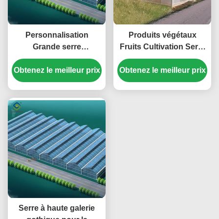
Personnalisation
Produits végétaux
Grande serre
Fruits Cultivation Serre
commerciale avec un
en forme de gothique
seul cadre en PE de 4 m
Obtenez le meilleur prix
Obtenez le meilleur prix
PO PEP Film plastique
de hauteur
Serre à haute galerie