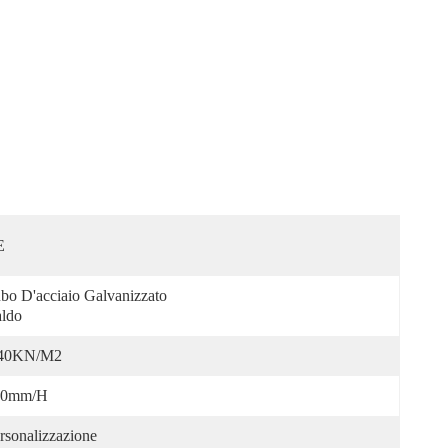
E
bo D'acciaio Galvanizzato 
ldo
.40KN/m2
40mm/h
rsonalizzazione