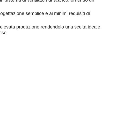
n sistema di ventilatori di scarico,fornendo un
ogettazione semplice e ai minimi requisiti di
'elevata produzione,rendendolo una scelta ideale
ese.