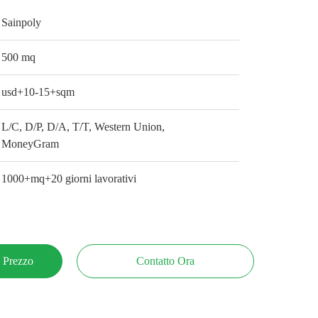
Sainpoly
500 mq
usd+10-15+sqm
L/C, D/P, D/A, T/T, Western Union,
MoneyGram
1000+mq+20 giorni lavorativi
e Prezzo
Contatto Ora