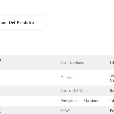
ione Del Prodotto
 
Certificazione:
C
Tu
Cornice:
Ca
Carico Del Vento:
0
Precipitazioni Massime:
1
)
L*W:
Pe