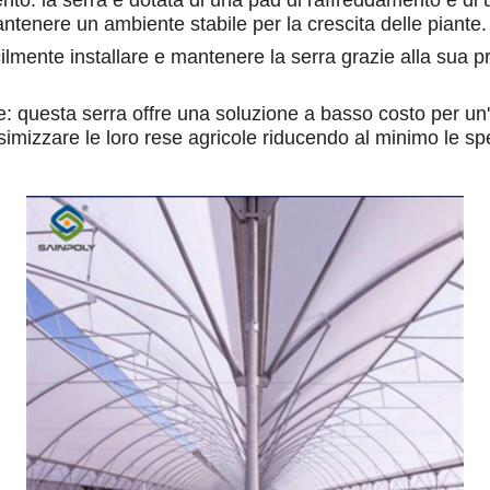
to: la serra è dotata di una pad di raffreddamento e di u
ntenere un ambiente stabile per la crescita delle piante.
ilmente installare e mantenere la serra grazie alla sua pr
: questa serra offre una soluzione a basso costo per un
simizzare le loro rese agricole riducendo al minimo le sp