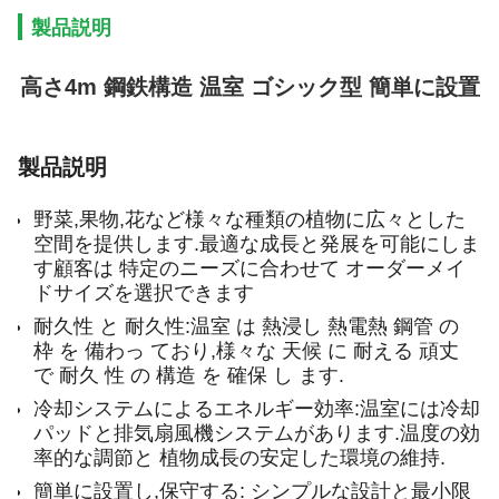
製品説明
高さ4m 鋼鉄構造 温室 ゴシック型 簡単に設置
製品説明
野菜,果物,花など様々な種類の植物に広々とした
空間を提供します.最適な成長と発展を可能にしま
す顧客は 特定のニーズに合わせて オーダーメイ
ドサイズを選択できます
耐久性 と 耐久性:温室 は 熱浸し 熱電熱 鋼管 の
枠 を 備わっ ており,様々な 天候 に 耐える 頑丈
で 耐久 性 の 構造 を 確保 し ます.
冷却システムによるエネルギー効率:温室には冷却
パッドと排気扇風機システムがあります.温度の効
率的な調節と 植物成長の安定した環境の維持.
簡単に設置し,保守する: シンプルな設計と最小限