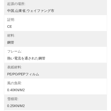
起源の場所:
中国,山東省,ウェイファング市
証明:
CE
材料:
鋼管
フレーム:
熱い電流を通された鋼管
表紙材料:
PE/PO/PEPフィルム
風の負荷:
0.40KN/m2
雪積荷:
0.25KN/m2