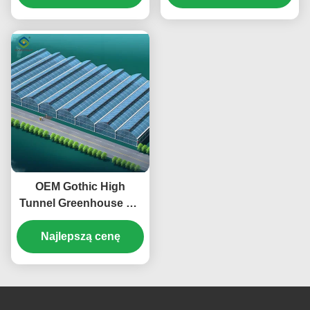
wysokości
OEM Gothic High
Tunnel Greenhouse Do
sadzenia pomidorów i
sałaty truskawkowej
Najlepszą cenę