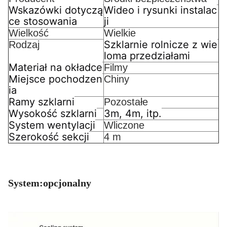
Wskazówki dotyczą
Wideo i rysunki instalac
ce stosowania
ji
Wielkość
Wielkie
Szklarnie rolnicze z wie
Rodzaj
loma przedziałami
Materiał na okładce
Filmy
Miejsce pochodzen
Chiny
ia
Ramy szklarni
Pozostałe
Wysokość szklarni
3m, 4m, itp.
System wentylacji
Wliczone
Szerokość sekcji
4 m
System:opcjonalny