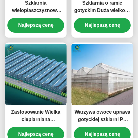
Szklarnia
Szklarnia o ramie
wielopłaszczyznowa
gotyckim Duża wielkość
(Multispan) Szklarnia
Szklarnia rolnicza z
hydroponiczna Nft
Najlepszą cenę
warstwą plastikową
Najlepszą cenę
(Complete Hydroponic
Nft) 6.0~12.0m
Zastosowanie Wielka
Warzywa owoce uprawa
cieplarniana
gotyckiej szklarni PO
komercyjna z jedną
PEP pokrycie filmem
warstwą PE Ramka 4m
Najlepszą cenę
Najlepszą cenę
plastikowym