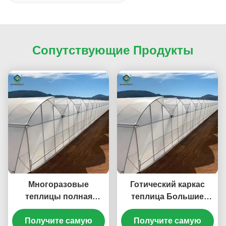
Сопутствующие Продукты
Многоразовые
Готический каркас
теплицы полная
теплица Большие
гидропоника Nft
размеры
теплицы 6.0 ~ 12.0m
Получите самую
сельскохозяйственные
Получите самую