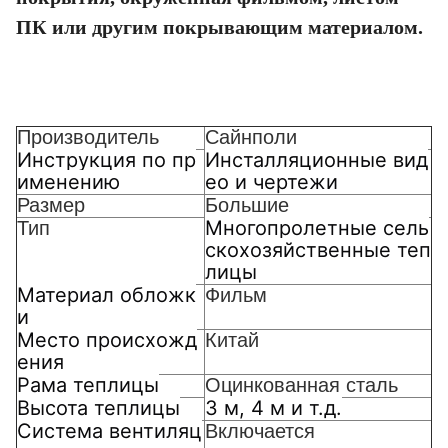
ПК или другим покрывающим материалом.
Производитель
Сайнполи
Инструкция по пр
Инсталляционные вид
именению
ео и чертежи
Размер
Большие
Многопролетные сель
Тип
скохозяйственные теп
лицы
Материал обложк
Фильм
и
Место происхожд
Китай
ения
Рама теплицы
Оцинкованная сталь
Высота теплицы
3 м, 4 м и т.д.
Система вентиляц
Включается