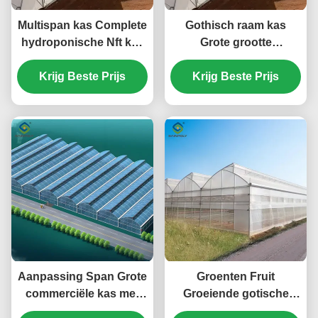
Multispan kas Complete
Gothisch raam kas
hydroponische Nft kas
Grote grootte
6,0~12,0m Span
Landbouw Multi Span
Krijg Beste Prijs
Krijg Beste Prijs
Plastic Film kas
Aanpassing Span Grote
Groenten Fruit
commerciële kas met
Groeiende gotische
een enkel PE-laag
vorm Kas PO PEP