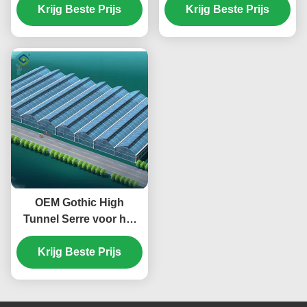
Frame 4m hoogte
Krijg Beste Prijs
Plastic film bedekking
Krijg Beste Prijs
OEM Gothic High
Tunnel Serre voor het
planten van Tomaten en
Krijg Beste Prijs
Aardbeien